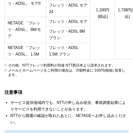
ツ・ADSL」 モアII
フレッツ・ADSL モア
1,100円
1,738円
24
(税込)
込)
フレッツ・ADSL モア
NETAGE 「フレッ
ツ・ADSL」 8M/モ
フレッツ・ADSL 8M
ア
プラン
NETAGE 「フレッ
フレッツ・ADSL
ツ・ADSL」 1.5M
1.5M プラン
その他、NTTフレッツ利用料が別途 NTT西日本より請求されます。
メールとホームページをご利用の場合は、月額料金に 330円(税抜) 加算し
ます。
注意事項
サービス提供地域内でも、NTTの申し込み状況、事前調査結果によ
りサービスを利用できないことがあります。
NTTから開通の確認が取れたあとに、NETAGEへお申し込みくださ
い。