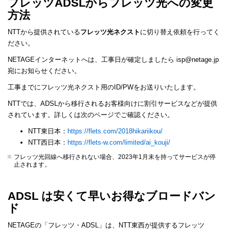
フレッツADSLからフレッツ光への変更
方法
NTTから提供されている
フレッツ光ネクスト
に切り替え依頼を行ってく
ださい。
NETAGEインターネットへは、工事日が確定しましたら isp@netage.jp
宛にお知らせください。
工事までにフレッツ光ネクスト用のID/PWをお送りいたします。
NTTでは、ADSLから移行されるお客様向けに割引サービスなどが提供
されています。詳しくは次のページでご確認ください。
NTT東日本：
https://flets.com/2018hikariikou/
NTT西日本：
https://flets-w.com/limited/ai_kouji/
フレッツ光回線へ移行されない場合、2023年1月末を持ってサービスが停
止されます。
ADSL は安くて早いお得なブロードバン
ド
NETAGEの「フレッツ・ADSL」は、NTT東西が提供するフレッツ